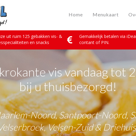
Home
Menukaart
Ov
ze uit ruim 125 gebakken vis- &
Gemakkelijk betalen via iDeal
esspecialiteiten en snacks
contant of PIN.
krokante vis vandaag tot 
bij u thuisbezorgd!
Haarlem-Noord, Santpoort-Noord, S
Velserbroek, Velsen-Zuid & Driehuis