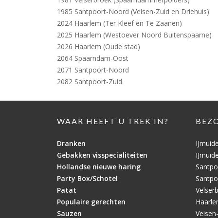
1985 Santpoort-Noord (Velsen-Zuid en Driehuis)
2024 Haarlem (Ter Kleef en Te Zaanen)
2025 Haarlem (Westoever Noord Buitenspaarne)
2026 Haarlem (Oude stad)
2064 Spaarndam-Oost
2071 Santpoort-Noord
2082 Santpoort-Zuid
WAAR HEEFT U TREK IN?
BEZ
Dranken
IJmuid
Gebakken visspecialiteiten
IJmuid
Hollandse nieuwe haring
Santpo
Party Box/Schotel
Santpo
Patat
Velser
Populaire gerechten
Haarl
Sauzen
Velsen