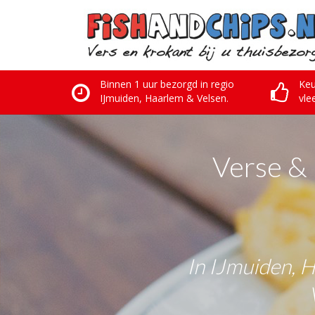
Skip
to
content
Binnen 1 uur bezorgd in regio
Keu
IJmuiden, Haarlem & Velsen.
vle
Verse & 
In IJmuiden, 