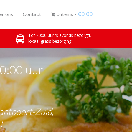
€
0,00
er ons
Contact
0 items -
,
Tot 20:00 uur 's avonds bezorgd,
lokaal gratis bezorging
20:00 uur
antpoort-Zuid,
!