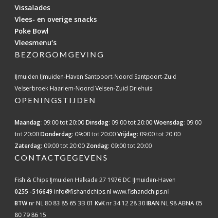
Vissalades
Vlees- en overige snacks
Poke Bowl
Vleesmenu’s
BEZORGOMGEVING
IJmuiden
IJmuiden-Haven
Santpoort-Noord
Santpoort-Zuid
Velserbroek
Haarlem-Noord
Velsen-Zuid
Driehuis
OPENINGSTIJDEN
Maandag
: 09:00 tot 20:00
Dinsdag
: 09:00 tot 20:00
Woensdag
: 09:00
tot 20:00
Donderdag
: 09:00 tot 20:00
Vrijdag
: 09:00 tot 20:00
Zaterdag
: 09:00 tot 20:00
Zondag
: 09:00 tot 20:00
CONTACTGEGEVENS
Fish & Chips IJmuiden
Halkade 27
1976 DC IJmuiden-Haven
0255 -516649
info@fishandchips.nl
www.fishandchips.nl
BTW
nr NL 80 83 85 65 3B 01
KvK
nr 34 12 28 30
IBAN
NL 98 ABNA 05
80 79 86 15