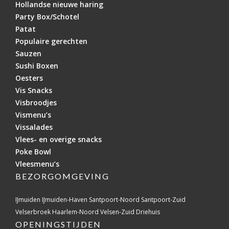
Hollandse nieuwe haring
Party Box/Schotel
Patat
Populaire gerechten
Sauzen
Sushi Boxen
Oesters
Vis Snacks
Visbroodjes
Vismenu’s
Vissalades
Vlees- en overige snacks
Poke Bowl
Vleesmenu’s
BEZORGOMGEVING
IJmuiden
IJmuiden-Haven
Santpoort-Noord
Santpoort-Zuid
Velserbroek
Haarlem-Noord
Velsen-Zuid
Driehuis
OPENINGSTIJDEN