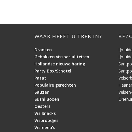
WAAR HEEFT U TREK IN?
BEZ
Dranken
IJmuid
Gebakken visspecialiteiten
IJmuid
Hollandse nieuwe haring
Santpo
Party Box/Schotel
Santpo
Patat
Velser
Populaire gerechten
Haarl
Sauzen
Velsen
Sushi Boxen
Driehu
Oesters
Vis Snacks
Visbroodjes
Vismenu’s