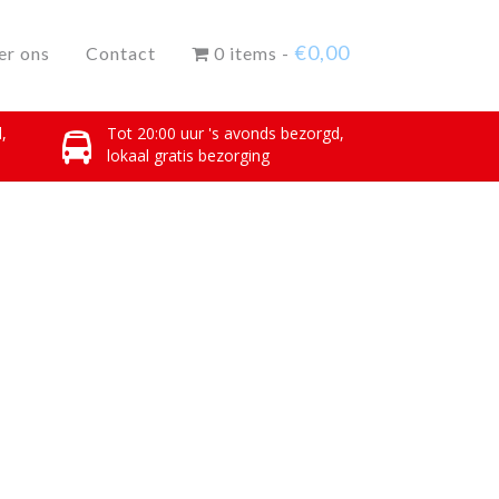
€
0,00
er ons
Contact
0 items -
,
Tot 20:00 uur 's avonds bezorgd,
lokaal gratis bezorging