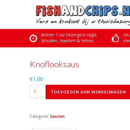
Skip
to
content
Binnen 1 uur bezorgd in regio
Keu
IJmuiden, Haarlem & Velsen.
vle
Knoflooksaus
€
1,00
Knoflooksaus
TOEVOEGEN AAN WINKELWAGEN
aantal
Categorie:
Sauzen