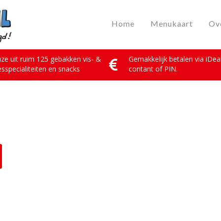
Home
Menukaart
Ov
ze uit ruim 125 gebakken vis- &
Gemakkelijk betalen via iDeal
esspecialiteiten en snacks
contant of PIN.