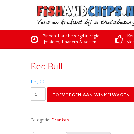
Skip
to
content
Binnen 1 uur bezorgd in regio
Keu
IJmuiden, Haarlem & Velsen.
vle
Red Bull
€
3,00
Red
TOEVOEGEN AAN WINKELWAGEN
Bull
aantal
Categorie:
Dranken