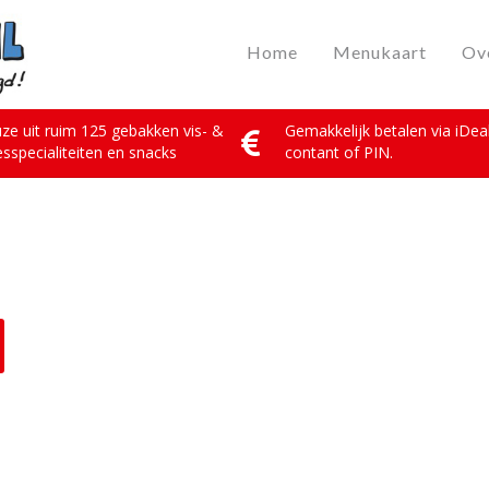
Home
Menukaart
Ov
ze uit ruim 125 gebakken vis- &
Gemakkelijk betalen via iDeal
esspecialiteiten en snacks
contant of PIN.