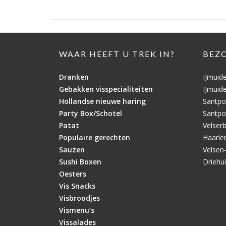
WAAR HEEFT U TREK IN?
BEZ
Dranken
IJmuid
Gebakken visspecialiteiten
IJmuid
Hollandse nieuwe haring
Santpo
Party Box/Schotel
Santpo
Patat
Velser
Populaire gerechten
Haarl
Sauzen
Velsen
Sushi Boxen
Driehu
Oesters
Vis Snacks
Visbroodjes
Vismenu’s
Vissalades