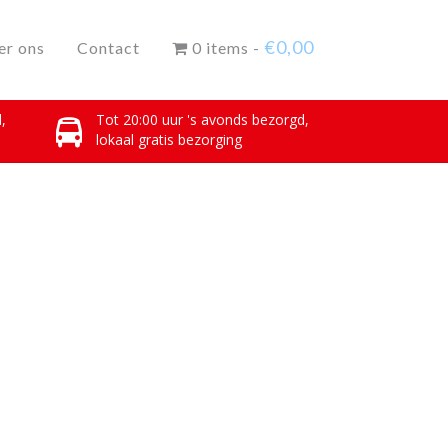
€
0,00
er ons
Contact
0 items -
,
Tot 20:00 uur 's avonds bezorgd,
lokaal gratis bezorging