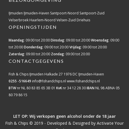
IJmuiden
IJmuiden-Haven
Santpoort-Noord
Santpoort-Zuid
Velserbroek
Haarlem-Noord
Velsen-Zuid
Driehuis
OPENINGSTIJDEN
Maandag
: 09:00 tot 20:00
Dinsdag
: 09:00 tot 20:00
Woensdag
: 09:00
tot 20:00
Donderdag
: 09:00 tot 20:00
Vrijdag
: 09:00 tot 20:00
Zaterdag
: 09:00 tot 20:00
Zondag
: 09:00 tot 20:00
CONTACTGEGEVENS
Fish & Chips IJmuiden
Halkade 27
1976 DC IJmuiden-Haven
0255 -516649
info@fishandchips.nl
www.fishandchips.nl
BTW
nr NL 80 83 85 65 3B 01
KvK
nr 34 12 28 30
IBAN
NL 98 ABNA 05
80 79 86 15
LET OP: Wij verkopen geen alcohol onder de 18 jaar
Fish & Chips © 2019 - Developed & Designed by
Activate Your