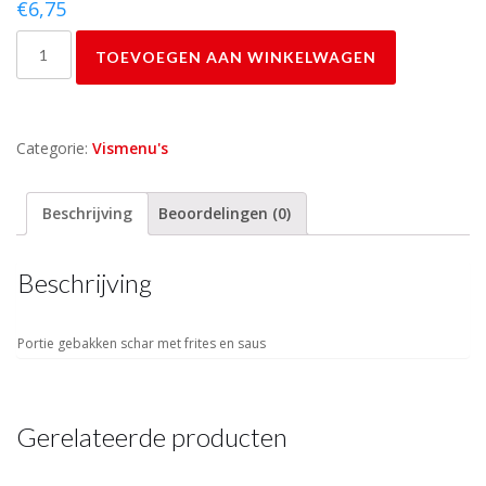
€
6,75
Schar
TOEVOEGEN AAN WINKELWAGEN
en
Friet
aantal
Categorie:
Vismenu's
Beschrijving
Beoordelingen (0)
Beschrijving
Portie gebakken schar met frites en saus
Gerelateerde producten