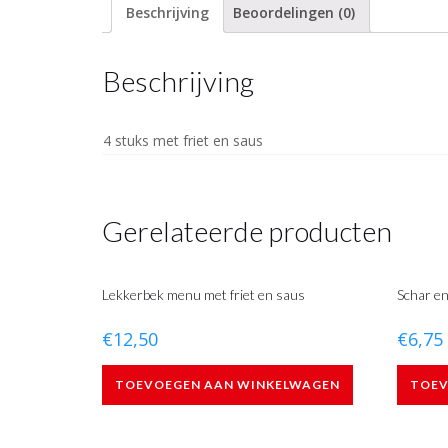
Beschrijving
Beoordelingen (0)
saus
aantal
Beschrijving
4 stuks met friet en saus
Gerelateerde producten
Lekkerbek menu met friet en saus
Schar en
€
12,50
€
6,75
TOEVOEGEN AAN WINKELWAGEN
TOEV