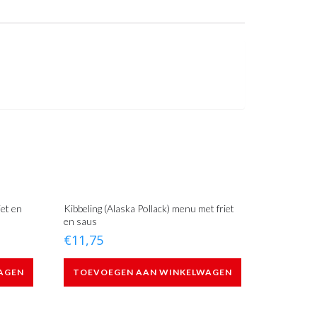
iet en
Kibbeling (Alaska Pollack) menu met friet
en saus
€
11,75
AGEN
TOEVOEGEN AAN WINKELWAGEN