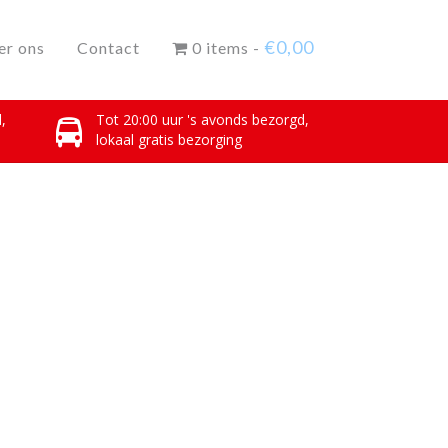
€
0,00
er ons
Contact
0 items -
,
Tot 20:00 uur 's avonds bezorgd,
lokaal gratis bezorging