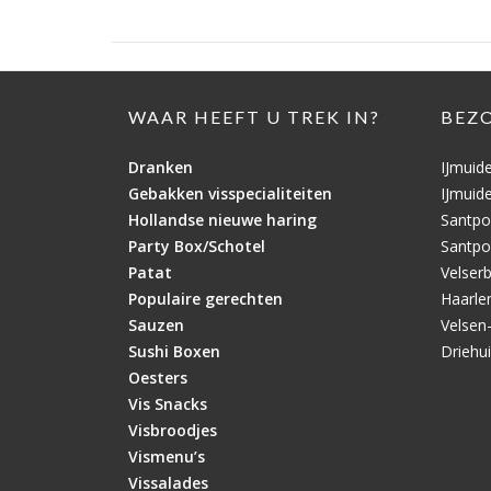
WAAR HEEFT U TREK IN?
BEZ
Dranken
IJmuid
Gebakken visspecialiteiten
IJmuid
Hollandse nieuwe haring
Santpo
Party Box/Schotel
Santpo
Patat
Velser
Populaire gerechten
Haarl
Sauzen
Velsen
Sushi Boxen
Driehu
Oesters
Vis Snacks
Visbroodjes
Vismenu’s
Vissalades