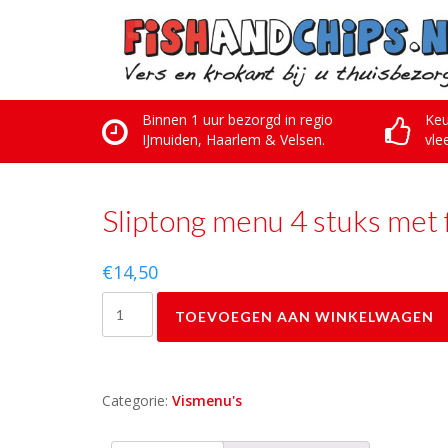
Skip
to
content
Binnen 1 uur bezorgd in regio
Keu
IJmuiden, Haarlem & Velsen.
vle
Sliptong menu 4 stuks met f
€
14,50
Sliptong
TOEVOEGEN AAN WINKELWAGEN
menu
4
stuks
met
Categorie:
Vismenu's
friet
en